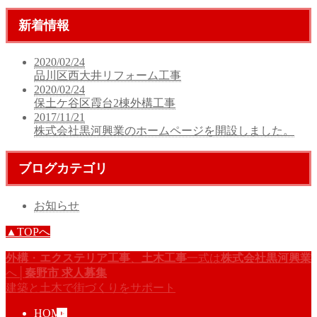
新着情報
2020/02/24
品川区西大井リフォーム工事
2020/02/24
保土ケ谷区霞台2棟外構工事
2017/11/21
株式会社黒河興業のホームページを開設しました。
ブログカテゴリ
お知らせ
▲TOPへ
外構
・
エクステリア工事
、
土木工事
一式は
株式会社黒河興業
へ│
秦野市
求人募集
建築と土木で街づくりをサポート
HOME